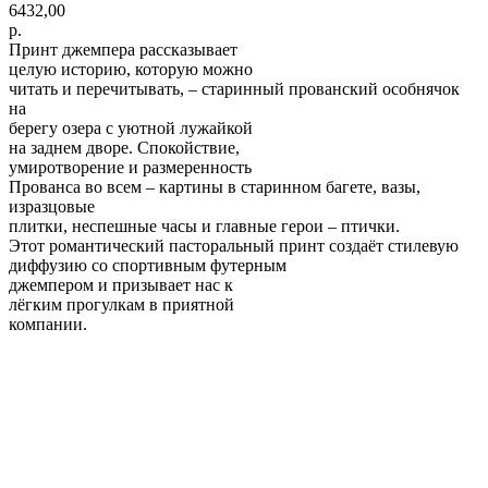
6432,00
р.
Принт джемпера рассказывает
целую историю, которую можно
читать и перечитывать, – старинный прованский особнячок
на
берегу озера с уютной лужайкой
на заднем дворе. Спокойствие,
умиротворение и размеренность
Прованса во всем – картины в старинном багете, вазы,
изразцовые
плитки, неспешные часы и главные герои – птички.
Этот романтический пасторальный принт создаёт стилевую
диффузию со спортивным футерным
джемпером и призывает нас к
лёгким прогулкам в приятной
компании.