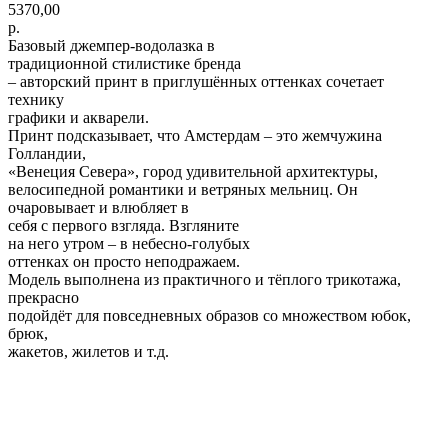
5370,00
р.
Базовый джемпер-водолазка в
традиционной стилистике бренда
– авторский принт в приглушённых оттенках сочетает
технику
графики и акварели.
Принт подсказывает, что Амстердам – это жемчужина
Голландии,
«Венеция Севера», город удивительной архитектуры,
велосипедной романтики и ветряных мельниц. Он
очаровывает и влюбляет в
себя с первого взгляда. Взгляните
на него утром – в небесно-голубых
оттенках он просто неподражаем.
Модель выполнена из практичного и тёплого трикотажа,
прекрасно
подойдёт для повседневных образов со множеством юбок,
брюк,
жакетов, жилетов и т.д.