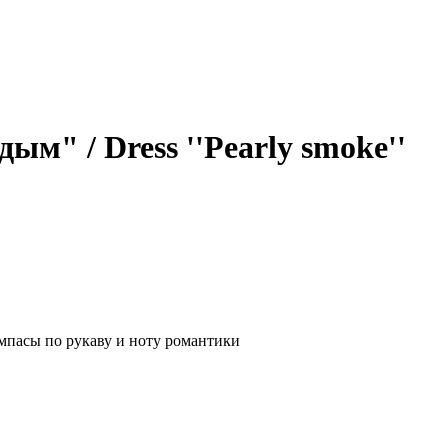
м" / Dress ''Pearly smoke''
мпасы по рукаву и ноту романтики