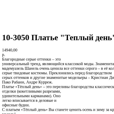
10-3050 Платье "Теплый день" 
14940,00
р.
Благородные серые оттенки – это
универсальный тренд, являющийся классикой моды. Знаменита
мадемуазель Шанель очень ценила все оттенки серого – в её к
серые твидовые костюмы. Преклонялись перед благородством
серых оттенков и другие знаменитые модельеры – Кристиан Ди
Пако Рабанн, Андре Курреж.
Платье «Тёплый день» – это переливы благородства классичес
отделки (кокетливыми разрезами,
удивительными карманами). Оно
легко вписывается в деловые и
офисные будни.
С платьем «Тёплый день» Вы станете ценить осень и зиму за кр